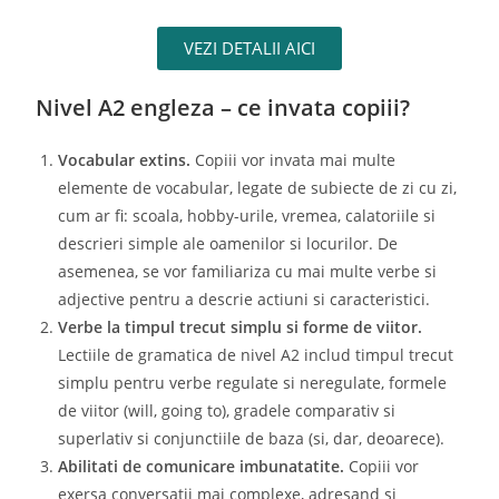
VEZI DETALII AICI
Nivel A2 engleza – ce invata copiii?
Vocabular extins.
Copiii vor invata mai multe
elemente de vocabular, legate de subiecte de zi cu zi,
cum ar fi: scoala, hobby-urile, vremea, calatoriile si
descrieri simple ale oamenilor si locurilor. De
asemenea, se vor familiariza cu mai multe verbe si
adjective pentru a descrie actiuni si caracteristici.
Verbe la timpul trecut simplu si forme de viitor.
Lectiile de gramatica de nivel A2 includ timpul trecut
simplu pentru verbe regulate si neregulate, formele
de viitor (will, going to), gradele comparativ si
superlativ si conjunctiile de baza (si, dar, deoarece).
Abilitati de comunicare imbunatatite.
Copiii vor
exersa conversatii mai complexe, adresand si