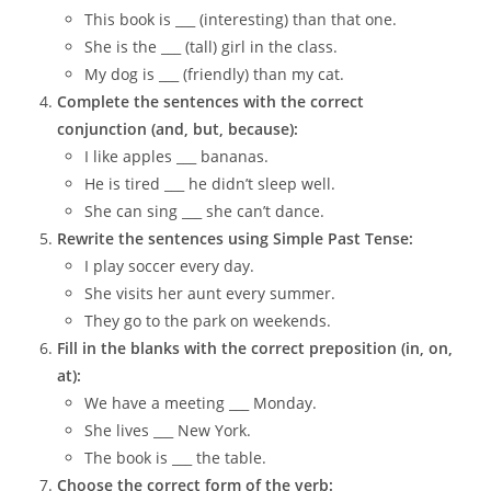
This book is ___ (interesting) than that one.
She is the ___ (tall) girl in the class.
My dog is ___ (friendly) than my cat.
Complete the sentences with the correct
conjunction (and, but, because):
I like apples ___ bananas.
He is tired ___ he didn’t sleep well.
She can sing ___ she can’t dance.
Rewrite the sentences using Simple Past Tense:
I play soccer every day.
She visits her aunt every summer.
They go to the park on weekends.
Fill in the blanks with the correct preposition (in, on,
at):
We have a meeting ___ Monday.
She lives ___ New York.
The book is ___ the table.
Choose the correct form of the verb: