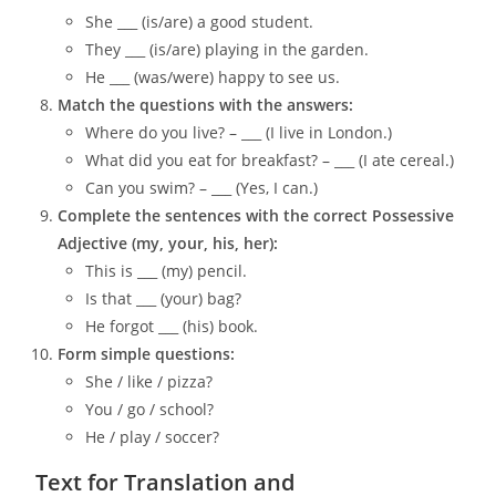
She ___ (is/are) a good student.
They ___ (is/are) playing in the garden.
He ___ (was/were) happy to see us.
Match the questions with the answers:
Where do you live? – ___ (I live in London.)
What did you eat for breakfast? – ___ (I ate cereal.)
Can you swim? – ___ (Yes, I can.)
Complete the sentences with the correct Possessive
Adjective (my, your, his, her):
This is ___ (my) pencil.
Is that ___ (your) bag?
He forgot ___ (his) book.
Form simple questions:
She / like / pizza?
You / go / school?
He / play / soccer?
Text for Translation and